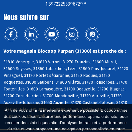
1,39722255396729 °
Nous suivre sur
Votre magasin Biocoop Purpan (31300) est proche de :
31810 Venerque, 31810 Vernet, 31270 Frouzins, 31600 Muret,
31600 Seysses, 31860 Labarthe s/Lèze, 31860 Pins-Justaret, 31120
Pinsaguel, 31120 Portet s/Garonne, 31120 Roques, 31120
Roquettes, 31600 Saubens, 31860 Villate, 31470 Fonsorbes, 31470
Fontenilles, 31600 Lamasquère, 31700 Beauzelle, 31700 Blagnac,
31700 Cornebarrieu, 31700 Mondonville, 31320 Aureville, 31320
Auzeville-Tolosane, 31650 Auzielle, 31320 Castanet-Tolosan, 31810
Clermont-le-Fort, 31120 Goyrans, 31670 Labège, 31120 Lacroix-
Afin de vous offrir la meilleure expérience possible, Biocoop utilise
Falgarde, 31320 Mervilla, 31320 Péchabou
des cookies : pour assurer une performance optimale du site, pour
récolter des statistiques afin d'analyser le trafic et la performance
du site et vous proposer une navigation personnalisée en toute