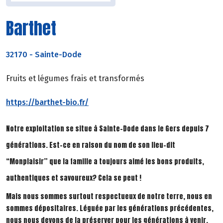
Barthet
32170
-
Sainte-Dode
Fruits et légumes frais et transformés
https://barthet-bio.fr/
Notre exploitation se situe à Sainte-Dode dans le Gers depuis 7
générations. Est-ce en raison du nom de son lieu-dit
“Monplaisir” que la famille a toujours aimé les bons produits,
authentiques et savoureux? Cela se peut !
Mais nous sommes surtout respectueux de notre terre, nous en
sommes dépositaires. Léguée par les générations précédentes,
nous nous devons de la préserver pour les générations à venir.