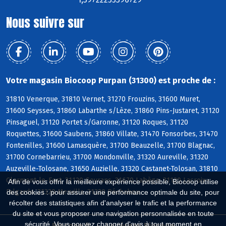
Nous suivre sur
Votre magasin Biocoop Purpan (31300) est proche de :
31810 Venerque, 31810 Vernet, 31270 Frouzins, 31600 Muret,
31600 Seysses, 31860 Labarthe s/Lèze, 31860 Pins-Justaret, 31120
Pinsaguel, 31120 Portet s/Garonne, 31120 Roques, 31120
Roquettes, 31600 Saubens, 31860 Villate, 31470 Fonsorbes, 31470
Fontenilles, 31600 Lamasquère, 31700 Beauzelle, 31700 Blagnac,
31700 Cornebarrieu, 31700 Mondonville, 31320 Aureville, 31320
Auzeville-Tolosane, 31650 Auzielle, 31320 Castanet-Tolosan, 31810
Clermont-le-Fort, 31120 Goyrans, 31670 Labège, 31120 Lacroix-
Afin de vous offrir la meilleure expérience possible, Biocoop utilise
Falgarde, 31320 Mervilla, 31320 Péchabou
des cookies : pour assurer une performance optimale du site, pour
récolter des statistiques afin d'analyser le trafic et la performance
du site et vous proposer une navigation personnalisée en toute
sécurité. Vous pouvez changer d'avis à tout moment en
Biocoop.fr
Le réseau Biocoop