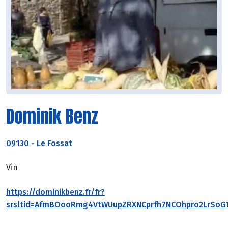
Dominik Benz
09130
-
Le Fossat
Vin
https://dominikbenz.fr/fr?
srsltid=AfmBOooRmg4VtWUupZRXNCprfh7NCOhpro2LrSoG