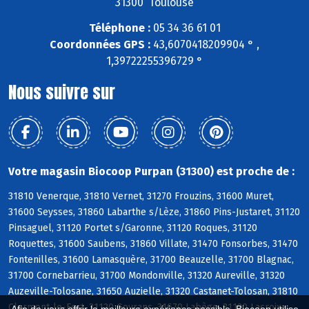
31300 Toulouse
Téléphone :
05 34 36 61 01
Coordonnées GPS :
43,6070418209904 ° ,
1,39722255396729 °
Nous suivre sur
Votre magasin Biocoop Purpan (31300) est proche de :
31810 Venerque, 31810 Vernet, 31270 Frouzins, 31600 Muret,
31600 Seysses, 31860 Labarthe s/Lèze, 31860 Pins-Justaret, 31120
Pinsaguel, 31120 Portet s/Garonne, 31120 Roques, 31120
Roquettes, 31600 Saubens, 31860 Villate, 31470 Fonsorbes, 31470
Fontenilles, 31600 Lamasquère, 31700 Beauzelle, 31700 Blagnac,
31700 Cornebarrieu, 31700 Mondonville, 31320 Aureville, 31320
Auzeville-Tolosane, 31650 Auzielle, 31320 Castanet-Tolosan, 31810
Clermont-le-Fort, 31120 Goyrans, 31670 Labège, 31120 Lacroix-