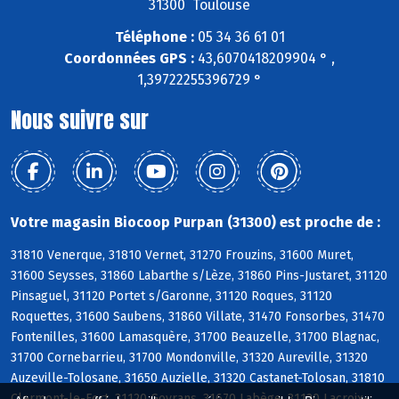
31300 Toulouse
Téléphone :
05 34 36 61 01
Coordonnées GPS :
43,6070418209904 ° ,
1,39722255396729 °
Nous suivre sur
Votre magasin Biocoop Purpan (31300) est proche de :
31810 Venerque, 31810 Vernet, 31270 Frouzins, 31600 Muret,
31600 Seysses, 31860 Labarthe s/Lèze, 31860 Pins-Justaret, 31120
Pinsaguel, 31120 Portet s/Garonne, 31120 Roques, 31120
Roquettes, 31600 Saubens, 31860 Villate, 31470 Fonsorbes, 31470
Fontenilles, 31600 Lamasquère, 31700 Beauzelle, 31700 Blagnac,
31700 Cornebarrieu, 31700 Mondonville, 31320 Aureville, 31320
Auzeville-Tolosane, 31650 Auzielle, 31320 Castanet-Tolosan, 31810
Clermont-le-Fort, 31120 Goyrans, 31670 Labège, 31120 Lacroix-