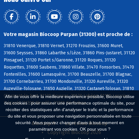
Votre magasin Biocoop Purpan (31300) est proche de :
31810 Venerque, 31810 Vernet, 31270 Frouzins, 31600 Muret,
31600 Seysses, 31860 Labarthe s/Lèze, 31860 Pins-Justaret, 31120
Pinsaguel, 31120 Portet s/Garonne, 31120 Roques, 31120
Roquettes, 31600 Saubens, 31860 Villate, 31470 Fonsorbes, 31470
Fontenilles, 31600 Lamasquère, 31700 Beauzelle, 31700 Blagnac,
31700 Cornebarrieu, 31700 Mondonville, 31320 Aureville, 31320
Auzeville-Tolosane, 31650 Auzielle, 31320 Castanet-Tolosan, 31810
Clermont-le-Fort, 31120 Goyrans, 31670 Labège, 31120 Lacroix-
Afin de vous offrir la meilleure expérience possible, Biocoop utilise
Falgarde, 31320 Mervilla, 31320 Péchabou
des cookies : pour assurer une performance optimale du site, pour
récolter des statistiques afin d'analyser le trafic et la performance
du site et vous proposer une navigation personnalisée en toute
sécurité. Vous pouvez changer d'avis à tout moment en
Biocoop.fr
Le réseau Biocoop
paramétrant vos cookies. OK pour vous ?
Copyright Biocoop 2026