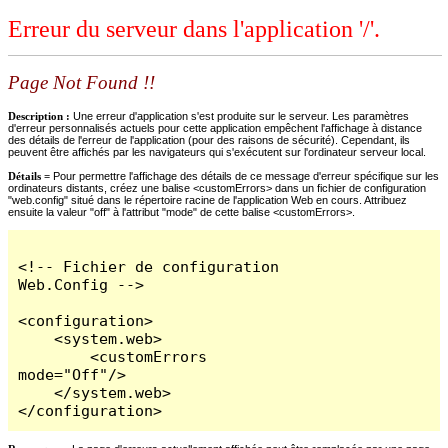
Erreur du serveur dans l'application '/'.
Page Not Found !!
Description :
Une erreur d'application s'est produite sur le serveur. Les paramètres
d'erreur personnalisés actuels pour cette application empêchent l'affichage à distance
des détails de l'erreur de l'application (pour des raisons de sécurité). Cependant, ils
peuvent être affichés par les navigateurs qui s'exécutent sur l'ordinateur serveur local.
Détails =
Pour permettre l'affichage des détails de ce message d'erreur spécifique sur les
ordinateurs distants, créez une balise <customErrors> dans un fichier de configuration
"web.config" situé dans le répertoire racine de l'application Web en cours. Attribuez
ensuite la valeur "off" à l'attribut "mode" de cette balise <customErrors>.
<!-- Fichier de configuration 
Web.Config -->

<configuration>

    <system.web>

        <customErrors 
mode="Off"/>

    </system.web>

</configuration>