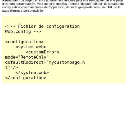
Remarques :
La page d'erreurs actuellement affichée peut être remplacée par une page
d'erreurs personnalisée. Pour ce faire, modifiez l'attribut "defaultRedirect" de la balise de
configuration <customErrors> de l'application, de sorte qu'il pointe vers une URL de la
page d'erreurs personnalisée !
<!-- Fichier de configuration 
Web.Config -->

<configuration>

    <system.web>

        <customErrors 
mode="RemoteOnly" 
defaultRedirect="mycustompage.h
tm"/>

    </system.web>

</configuration>