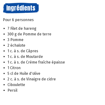
Ingrédients
Pour 6 personnes
7 Filet de hareng
300 g de Pomme de terre
3 Pomme
2 échalote
1 c. à s. de Câpres
1 c. à s. de Moutarde
1 c. à s. de Crème fraîche épaisse
1 Citron
5 cl de Huile d'olive
2 c. à s. de Vinaigre de cidre
Ciboulette
Persil