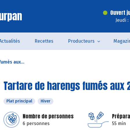
urpan
Ouvert j
Jeudi 
Actualités
Recettes
Producteurs
Magazi
fumés aux...
Tartare de harengs fumés aux
Plat principal
Hiver
Nombre de personnes
Prépara
6 personnes
55 min