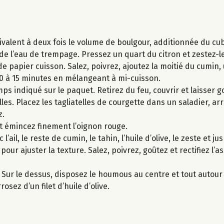
́quivalent à deux fois le volume de boulgour, additionnée du cu
́ de l’eau de trempage. Pressez un quart du citron et zestez-le
 papier cuisson. Salez, poivrez, ajoutez la moitié du cumin, un
 à 15 minutes en mélangeant à mi-cuisson.
ps indiqué sur le paquet. Retirez du feu, couvrir et laisser go
telles. Placez les tagliatelles de courgette dans un saladier, ar
z.
t émincez finement l’oignon rouge.
ail, le reste de cumin, le tahin, l’huile d’olive, le zeste et j
 pour ajuster la texture. Salez, poivrez, goûtez et rectifiez l
. Sur le dessus, disposez le houmous au centre et tout autour 
osez d’un filet d’huile d’olive.