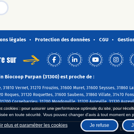
ons légales
Protection des données
CGU
Gestio
re sur
n Biocoop Purpan (31300) est proche de :
 31810 Vernet, 31270 Frouzins, 31600 Muret, 31600 Seysses, 31860 Lab
20 Roques, 31120 Roquettes, 31600 Saubens, 31860 Villate, 31470 Fon
31700 Cornebarrieu, 31700 Mondonville, 31320 Aureville, 31320 Auzevil
t, 31120 Goyrans, 31670 Labège, 31120 Lacroix-Falgarde, 31320 Mervi
es cookies : pour assurer une performance optimale du site, pour récolter
isée en toute sécurité. Vous pouvez changer d'avis à tout moment en 
r plus et paramétrer les cookies
Je refuse
J
Biocoop.fr
Le ré