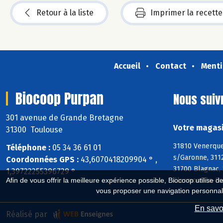
Retour à la liste
Imprimer la recette
Accueil
Contact
Menti
Biocoop Purpan
Nous suiv
301 avenue de Grande Bretagne
Votre magasi
31300 Toulouse
31810 Venerque,
Téléphone :
05 34 36 61 01
s/Garonne, 311
Coordonnées GPS :
43,6070418209904 ° ,
31700 Blagnac, 
1,39722255396729 °
Clermont-le-For
Afin de vous offrir la meilleure expérience possible, Biocoop utilise d
vous proposer une navigation personnal
En savoi
Réalisé par