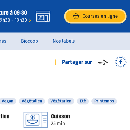
ture à 09:30
Courses en ligne
(s’ouvre dans une nouvelle fenêtr
 9h30 - 19h30
nes
Biocoop
Nos labels
Partager sur
Vegan
Végétalien
Végétarien
Eté
Printemps
tion
Cuisson
25 min