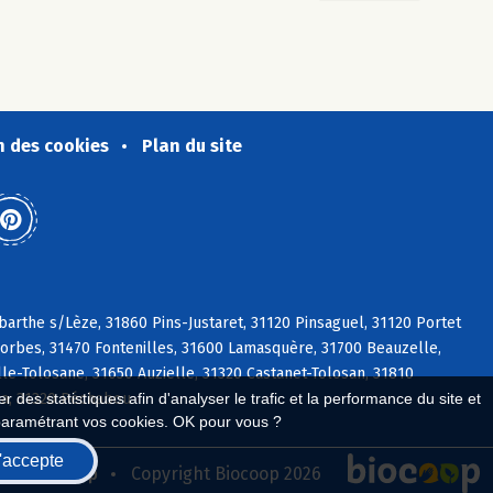
n des cookies
Plan du site
arthe s/Lèze, 31860 Pins-Justaret, 31120 Pinsaguel, 31120 Portet
sorbes, 31470 Fontenilles, 31600 Lamasquère, 31700 Beauzelle,
le-Tolosane, 31650 Auzielle, 31320 Castanet-Tolosan, 31810
lla, 31320 Péchabou
 des statistiques afin d'analyser le trafic et la performance du site et
paramétrant vos cookies. OK pour vous ?
'accepte
seau Biocoop
Copyright Biocoop 2026