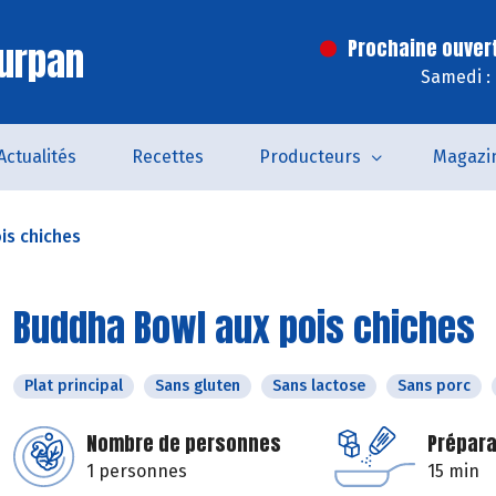
urpan
Prochaine ouver
Samedi :
Actualités
Recettes
Producteurs
Magazi
is chiches
Buddha Bowl aux pois chiches
Plat principal
Sans gluten
Sans lactose
Sans porc
Nombre de personnes
Prépara
1 personnes
15 min