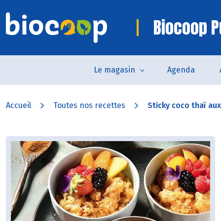
Biocoop P
Le magasin
Agenda
Accueil
Toutes nos recettes
Sticky coco thaï aux 