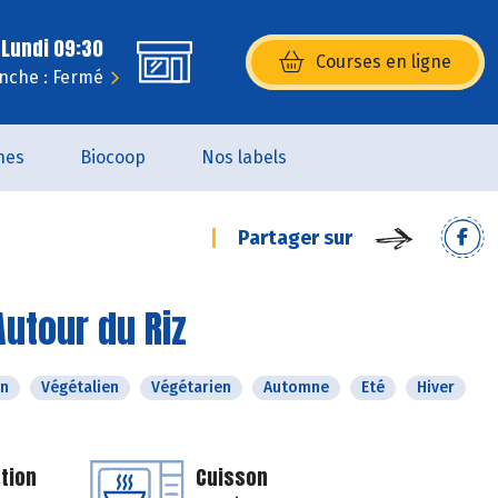
 Lundi 09:30
Courses en ligne
(s’ouvre dans une nouvelle fenêtr
nche : Fermé
nes
Biocoop
Nos labels
Partager sur
Autour du Riz
n
Végétalien
Végétarien
Automne
Eté
Hiver
tion
Cuisson