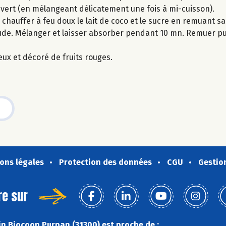
ouvert (en mélangeant délicatement une fois à mi-cuisson).
 chauffer à feu doux le lait de coco et le sucre en remuant san
haude. Mélanger et laisser absorber pendant 10 mn. Remuer pu
eux et décoré de fruits rouges.
ons légales
Protection des données
CGU
Gestio
re sur
n Biocoop Purpan (31300) est proche de :