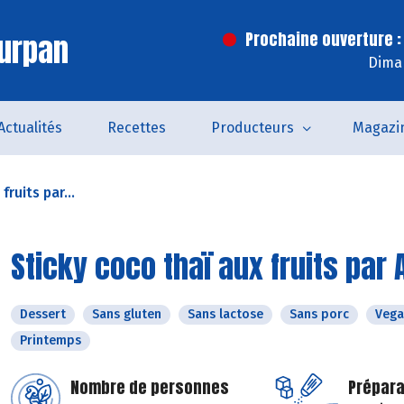
urpan
Prochaine ouverture :
Dima
Actualités
Recettes
Producteurs
Magazi
fruits par...
Sticky coco thaï aux fruits par 
Dessert
Sans gluten
Sans lactose
Sans porc
Vega
Printemps
Nombre de personnes
Prépara