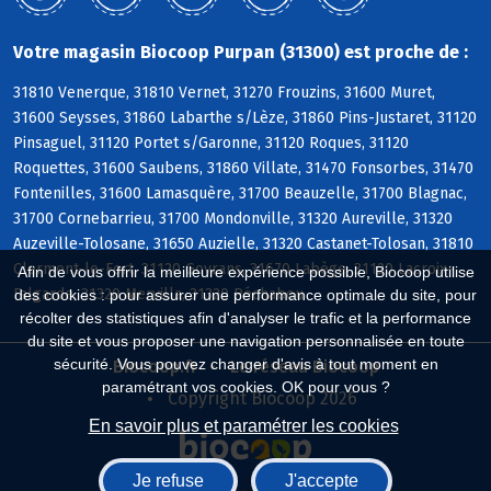
Votre magasin Biocoop Purpan (31300) est proche de :
31810 Venerque, 31810 Vernet, 31270 Frouzins, 31600 Muret,
31600 Seysses, 31860 Labarthe s/Lèze, 31860 Pins-Justaret, 31120
Pinsaguel, 31120 Portet s/Garonne, 31120 Roques, 31120
Roquettes, 31600 Saubens, 31860 Villate, 31470 Fonsorbes, 31470
Fontenilles, 31600 Lamasquère, 31700 Beauzelle, 31700 Blagnac,
31700 Cornebarrieu, 31700 Mondonville, 31320 Aureville, 31320
Auzeville-Tolosane, 31650 Auzielle, 31320 Castanet-Tolosan, 31810
Clermont-le-Fort, 31120 Goyrans, 31670 Labège, 31120 Lacroix-
Afin de vous offrir la meilleure expérience possible, Biocoop utilise
Falgarde, 31320 Mervilla, 31320 Péchabou
des cookies : pour assurer une performance optimale du site, pour
récolter des statistiques afin d'analyser le trafic et la performance
du site et vous proposer une navigation personnalisée en toute
sécurité. Vous pouvez changer d'avis à tout moment en
Biocoop.fr
Le réseau Biocoop
paramétrant vos cookies. OK pour vous ?
Copyright Biocoop 2026
En savoir plus et paramétrer les cookies
Je refuse
J'accepte