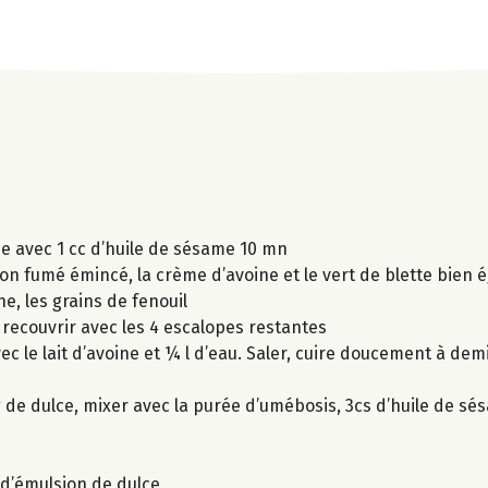
.
fée avec 1 cc d’huile de sésame 10 mn
n fumé émincé, la crème d’avoine et le vert de blette bien 
ne, les grains de fenouil
t recouvrir avec les 4 escalopes restantes
c le lait d’avoine et ¼ l d’eau. Saler, cuire doucement à dem
 de dulce, mixer avec la purée d’umébosis, 3cs d’huile de sés
 d’émulsion de dulce