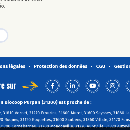
io.
ons légales
Protection des données
CGU
Gestio
re sur
n Biocoop Purpan (31300) est proche de :
 31810 Vernet, 31270 Frouzins, 31600 Muret, 31600 Seysses, 31860 Lab
20 Roques, 31120 Roquettes, 31600 Saubens, 31860 Villate, 31470 Fon
31700 Cornebarrieu, 31700 Mondonville, 31320 Aureville, 31320 Auzevil