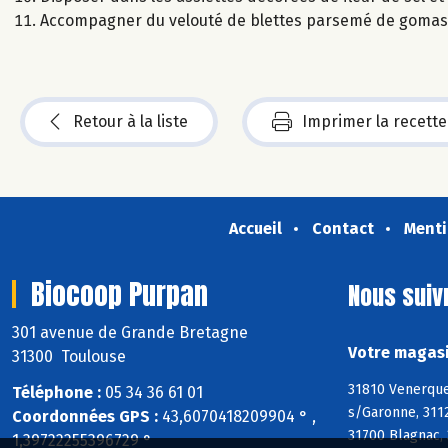
Accompagner du velouté de blettes parsemé de gomas
Retour à la liste
Imprimer la recette
Accueil
Contact
Menti
Biocoop Purpan
Nous suiv
301 avenue de Grande Bretagne
Votre magasi
31300 Toulouse
31810 Venerque,
Téléphone :
05 34 36 61 01
s/Garonne, 311
Coordonnées GPS :
43,6070418209904 ° ,
31700 Blagnac, 
1,39722255396729 °