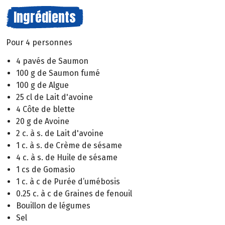
Ingrédients
Pour 4 personnes
4 pavés de Saumon
100 g de Saumon fumé
100 g de Algue
25 cl de Lait d'avoine
4 Côte de blette
20 g de Avoine
2 c. à s. de Lait d'avoine
1 c. à s. de Crème de sésame
4 c. à s. de Huile de sésame
1 cs de Gomasio
1 c. à c de Purée d’umébosis
0.25 c. à c de Graines de fenouil
Bouillon de légumes
Sel