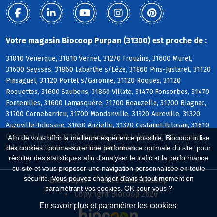
Votre magasin Biocoop Purpan (31300) est proche de :
31810 Venerque, 31810 Vernet, 31270 Frouzins, 31600 Muret,
31600 Seysses, 31860 Labarthe s/Lèze, 31860 Pins-Justaret, 31120
Pinsaguel, 31120 Portet s/Garonne, 31120 Roques, 31120
Roquettes, 31600 Saubens, 31860 Villate, 31470 Fonsorbes, 31470
Fontenilles, 31600 Lamasquère, 31700 Beauzelle, 31700 Blagnac,
31700 Cornebarrieu, 31700 Mondonville, 31320 Aureville, 31320
Auzeville-Tolosane, 31650 Auzielle, 31320 Castanet-Tolosan, 31810
Clermont-le-Fort, 31120 Goyrans, 31670 Labège, 31120 Lacroix-
Afin de vous offrir la meilleure expérience possible, Biocoop utilise
Falgarde, 31320 Mervilla, 31320 Péchabou
des cookies : pour assurer une performance optimale du site, pour
récolter des statistiques afin d'analyser le trafic et la performance
du site et vous proposer une navigation personnalisée en toute
sécurité. Vous pouvez changer d'avis à tout moment en
Biocoop.fr
Le réseau Biocoop
paramétrant vos cookies. OK pour vous ?
Copyright Biocoop 2026
En savoir plus et paramétrer les cookies