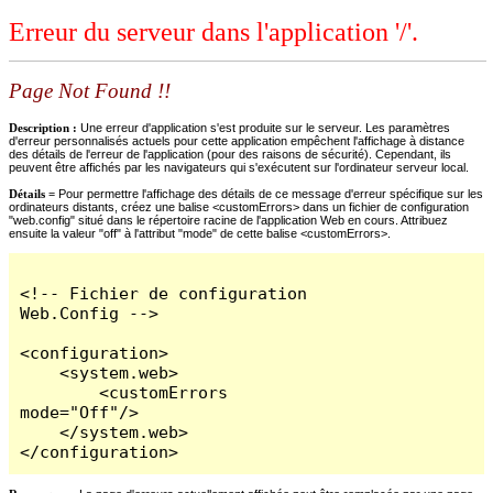
Erreur du serveur dans l'application '/'.
Page Not Found !!
Description :
Une erreur d'application s'est produite sur le serveur. Les paramètres
d'erreur personnalisés actuels pour cette application empêchent l'affichage à distance
des détails de l'erreur de l'application (pour des raisons de sécurité). Cependant, ils
peuvent être affichés par les navigateurs qui s'exécutent sur l'ordinateur serveur local.
Détails =
Pour permettre l'affichage des détails de ce message d'erreur spécifique sur les
ordinateurs distants, créez une balise <customErrors> dans un fichier de configuration
"web.config" situé dans le répertoire racine de l'application Web en cours. Attribuez
ensuite la valeur "off" à l'attribut "mode" de cette balise <customErrors>.
<!-- Fichier de configuration 
Web.Config -->

<configuration>

    <system.web>

        <customErrors 
mode="Off"/>

    </system.web>

</configuration>