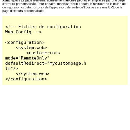
Remarques :
La page d'erreurs actuellement affichée peut être remplacée par une page
d'erreurs personnalisée. Pour ce faire, modifiez l'attribut "defaultRedirect" de la balise de
configuration <customErrors> de l'application, de sorte qu'il pointe vers une URL de la
page d'erreurs personnalisée !
<!-- Fichier de configuration 
Web.Config -->

<configuration>

    <system.web>

        <customErrors 
mode="RemoteOnly" 
defaultRedirect="mycustompage.h
tm"/>

    </system.web>

</configuration>