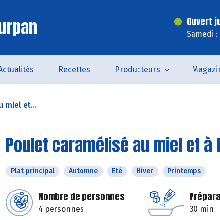
urpan
Ouvert j
Samedi :
Actualités
Recettes
Producteurs
Magazi
 miel et...
Poulet caramélisé au miel et à
Plat principal
Automne
Eté
Hiver
Printemps
Nombre de personnes
Prépara
4 personnes
30 min