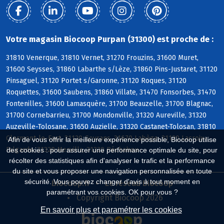
Votre magasin Biocoop Purpan (31300) est proche de :
31810 Venerque, 31810 Vernet, 31270 Frouzins, 31600 Muret,
31600 Seysses, 31860 Labarthe s/Lèze, 31860 Pins-Justaret, 31120
Pinsaguel, 31120 Portet s/Garonne, 31120 Roques, 31120
Roquettes, 31600 Saubens, 31860 Villate, 31470 Fonsorbes, 31470
Fontenilles, 31600 Lamasquère, 31700 Beauzelle, 31700 Blagnac,
31700 Cornebarrieu, 31700 Mondonville, 31320 Aureville, 31320
Auzeville-Tolosane, 31650 Auzielle, 31320 Castanet-Tolosan, 31810
Clermont-le-Fort, 31120 Goyrans, 31670 Labège, 31120 Lacroix-
Afin de vous offrir la meilleure expérience possible, Biocoop utilise
Falgarde, 31320 Mervilla, 31320 Péchabou
des cookies : pour assurer une performance optimale du site, pour
récolter des statistiques afin d'analyser le trafic et la performance
du site et vous proposer une navigation personnalisée en toute
sécurité. Vous pouvez changer d'avis à tout moment en
Biocoop.fr
Le réseau Biocoop
paramétrant vos cookies. OK pour vous ?
Copyright Biocoop 2026
En savoir plus et paramétrer les cookies