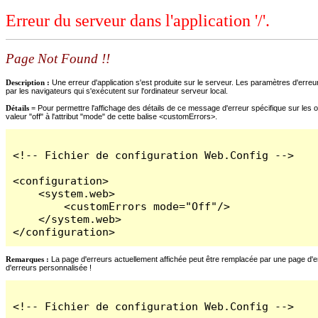
Erreur du serveur dans l'application '/'.
Page Not Found !!
Description :
Une erreur d'application s'est produite sur le serveur. Les paramètres d'erreur
par les navigateurs qui s'exécutent sur l'ordinateur serveur local.
Détails =
Pour permettre l'affichage des détails de ce message d'erreur spécifique sur les o
valeur "off" à l'attribut "mode" de cette balise <customErrors>.
<!-- Fichier de configuration Web.Config -->

<configuration>

    <system.web>

        <customErrors mode="Off"/>

    </system.web>

</configuration>
Remarques :
La page d'erreurs actuellement affichée peut être remplacée par une page d'erre
d'erreurs personnalisée !
<!-- Fichier de configuration Web.Config -->
