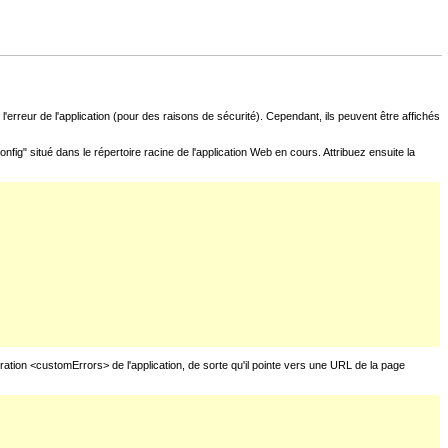
l'erreur de l'application (pour des raisons de sécurité). Cependant, ils peuvent être affichés
fig" situé dans le répertoire racine de l'application Web en cours. Attribuez ensuite la
uration <customErrors> de l'application, de sorte qu'il pointe vers une URL de la page