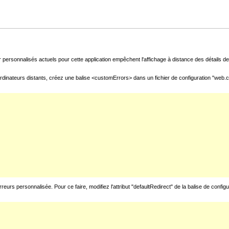
 personnalisés actuels pour cette application empêchent l'affichage à distance des détails de 
rdinateurs distants, créez une balise <customErrors> dans un fichier de configuration "web.con
urs personnalisée. Pour ce faire, modifiez l'attribut "defaultRedirect" de la balise de config