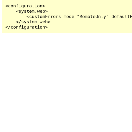
<configuration>

    <system.web>

        <customErrors mode="RemoteOnly" defaultR
    </system.web>

</configuration>