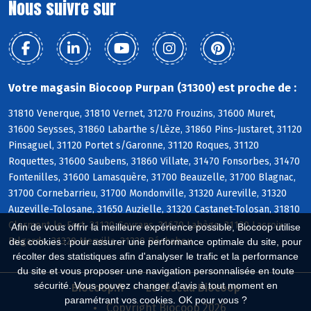
Nous suivre sur
Votre magasin Biocoop Purpan (31300) est proche de :
31810 Venerque, 31810 Vernet, 31270 Frouzins, 31600 Muret,
31600 Seysses, 31860 Labarthe s/Lèze, 31860 Pins-Justaret, 31120
Pinsaguel, 31120 Portet s/Garonne, 31120 Roques, 31120
Roquettes, 31600 Saubens, 31860 Villate, 31470 Fonsorbes, 31470
Fontenilles, 31600 Lamasquère, 31700 Beauzelle, 31700 Blagnac,
31700 Cornebarrieu, 31700 Mondonville, 31320 Aureville, 31320
Auzeville-Tolosane, 31650 Auzielle, 31320 Castanet-Tolosan, 31810
Clermont-le-Fort, 31120 Goyrans, 31670 Labège, 31120 Lacroix-
Afin de vous offrir la meilleure expérience possible, Biocoop utilise
Falgarde, 31320 Mervilla, 31320 Péchabou
des cookies : pour assurer une performance optimale du site, pour
récolter des statistiques afin d'analyser le trafic et la performance
du site et vous proposer une navigation personnalisée en toute
sécurité. Vous pouvez changer d'avis à tout moment en
Biocoop.fr
Le réseau Biocoop
paramétrant vos cookies. OK pour vous ?
Copyright Biocoop 2026