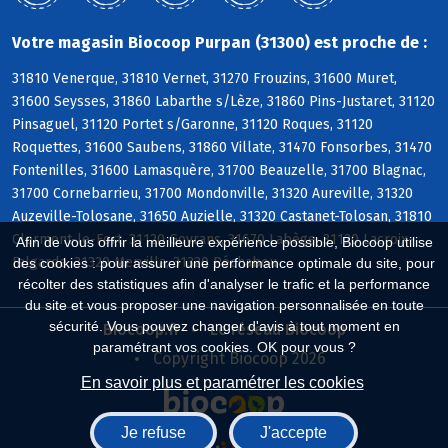
Votre magasin Biocoop Purpan (31300) est proche de :
31810 Venerque, 31810 Vernet, 31270 Frouzins, 31600 Muret,
31600 Seysses, 31860 Labarthe s/Lèze, 31860 Pins-Justaret, 31120
Pinsaguel, 31120 Portet s/Garonne, 31120 Roques, 31120
Roquettes, 31600 Saubens, 31860 Villate, 31470 Fonsorbes, 31470
Fontenilles, 31600 Lamasquère, 31700 Beauzelle, 31700 Blagnac,
31700 Cornebarrieu, 31700 Mondonville, 31320 Aureville, 31320
Auzeville-Tolosane, 31650 Auzielle, 31320 Castanet-Tolosan, 31810
Clermont-le-Fort, 31120 Goyrans, 31670 Labège, 31120 Lacroix-
Afin de vous offrir la meilleure expérience possible, Biocoop utilise
Falgarde, 31320 Mervilla, 31320 Péchabou
des cookies : pour assurer une performance optimale du site, pour
récolter des statistiques afin d'analyser le trafic et la performance
du site et vous proposer une navigation personnalisée en toute
sécurité. Vous pouvez changer d'avis à tout moment en
Biocoop.fr
Le réseau Biocoop
paramétrant vos cookies. OK pour vous ?
Copyright Biocoop 2026
En savoir plus et paramétrer les cookies
Je refuse
J'accepte