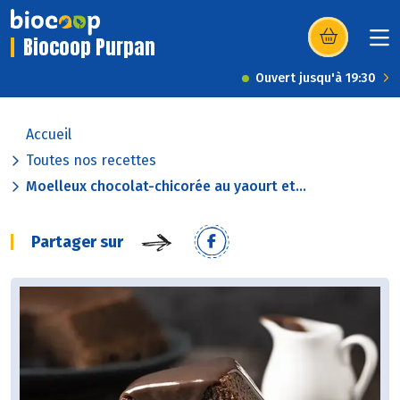
Biocoop Purpan
(s’ouvre dans u
Ouvert jusqu'à 19:30
Accueil
Toutes nos recettes
Moelleux chocolat-chicorée au yaourt et...
Partager sur