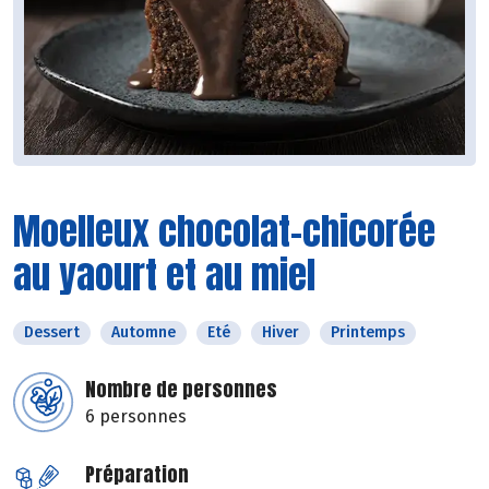
Moelleux chocolat-chicorée
au yaourt et au miel
Dessert
Automne
Eté
Hiver
Printemps
Nombre de personnes
6 personnes
Préparation