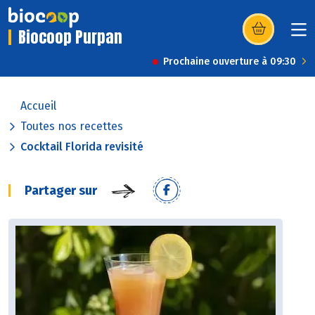
Biocoop Purpan
(s’ouvre dans u
Prochaine ouverture à 09:30
Accueil
Toutes nos recettes
Cocktail Florida revisité
Partager sur