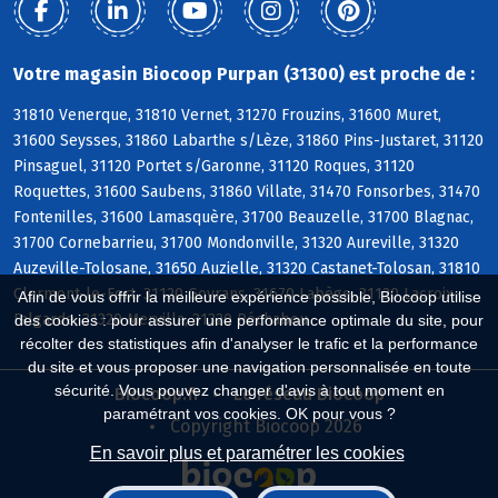
Votre magasin Biocoop Purpan (31300) est proche de :
31810 Venerque, 31810 Vernet, 31270 Frouzins, 31600 Muret,
31600 Seysses, 31860 Labarthe s/Lèze, 31860 Pins-Justaret, 31120
Pinsaguel, 31120 Portet s/Garonne, 31120 Roques, 31120
Roquettes, 31600 Saubens, 31860 Villate, 31470 Fonsorbes, 31470
Fontenilles, 31600 Lamasquère, 31700 Beauzelle, 31700 Blagnac,
31700 Cornebarrieu, 31700 Mondonville, 31320 Aureville, 31320
Auzeville-Tolosane, 31650 Auzielle, 31320 Castanet-Tolosan, 31810
Clermont-le-Fort, 31120 Goyrans, 31670 Labège, 31120 Lacroix-
Afin de vous offrir la meilleure expérience possible, Biocoop utilise
Falgarde, 31320 Mervilla, 31320 Péchabou
des cookies : pour assurer une performance optimale du site, pour
récolter des statistiques afin d'analyser le trafic et la performance
du site et vous proposer une navigation personnalisée en toute
sécurité. Vous pouvez changer d'avis à tout moment en
Biocoop.fr
Le réseau Biocoop
paramétrant vos cookies. OK pour vous ?
Copyright Biocoop 2026
En savoir plus et paramétrer les cookies