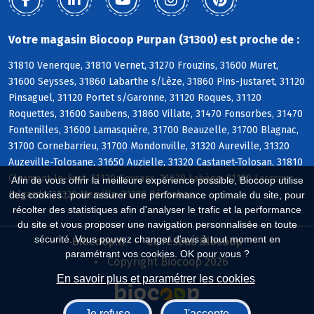
Votre magasin Biocoop Purpan (31300) est proche de :
31810 Venerque, 31810 Vernet, 31270 Frouzins, 31600 Muret,
31600 Seysses, 31860 Labarthe s/Lèze, 31860 Pins-Justaret, 31120
Pinsaguel, 31120 Portet s/Garonne, 31120 Roques, 31120
Roquettes, 31600 Saubens, 31860 Villate, 31470 Fonsorbes, 31470
Fontenilles, 31600 Lamasquère, 31700 Beauzelle, 31700 Blagnac,
31700 Cornebarrieu, 31700 Mondonville, 31320 Aureville, 31320
Auzeville-Tolosane, 31650 Auzielle, 31320 Castanet-Tolosan, 31810
Clermont-le-Fort, 31120 Goyrans, 31670 Labège, 31120 Lacroix-
Afin de vous offrir la meilleure expérience possible, Biocoop utilise
Falgarde, 31320 Mervilla, 31320 Péchabou
des cookies : pour assurer une performance optimale du site, pour
récolter des statistiques afin d'analyser le trafic et la performance
du site et vous proposer une navigation personnalisée en toute
sécurité. Vous pouvez changer d'avis à tout moment en
Biocoop.fr
Le réseau Biocoop
paramétrant vos cookies. OK pour vous ?
Copyright Biocoop 2026
En savoir plus et paramétrer les cookies
Je refuse
J'accepte