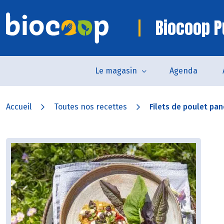
Biocoop P
Le magasin
Agenda
Accueil
Toutes nos recettes
Filets de poulet pa