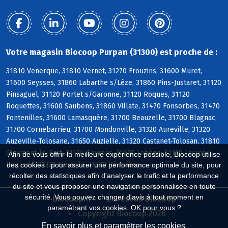
Votre magasin Biocoop Purpan (31300) est proche de :
31810 Venerque, 31810 Vernet, 31270 Frouzins, 31600 Muret,
31600 Seysses, 31860 Labarthe s/Lèze, 31860 Pins-Justaret, 31120
Pinsaguel, 31120 Portet s/Garonne, 31120 Roques, 31120
Roquettes, 31600 Saubens, 31860 Villate, 31470 Fonsorbes, 31470
Fontenilles, 31600 Lamasquère, 31700 Beauzelle, 31700 Blagnac,
31700 Cornebarrieu, 31700 Mondonville, 31320 Aureville, 31320
Auzeville-Tolosane, 31650 Auzielle, 31320 Castanet-Tolosan, 31810
Clermont-le-Fort, 31120 Goyrans, 31670 Labège, 31120 Lacroix-
Afin de vous offrir la meilleure expérience possible, Biocoop utilise
Falgarde, 31320 Mervilla, 31320 Péchabou
des cookies : pour assurer une performance optimale du site, pour
récolter des statistiques afin d'analyser le trafic et la performance
du site et vous proposer une navigation personnalisée en toute
sécurité. Vous pouvez changer d'avis à tout moment en
Biocoop.fr
Le réseau Biocoop
paramétrant vos cookies. OK pour vous ?
Copyright Biocoop 2026
En savoir plus et paramétrer les cookies