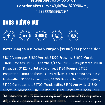
Téléphone :
05 34 36 61 01
Coordonnées GPS :
43,6070418209904 ° ,
1,39722255396729 °
Nous suivre sur
Votre magasin Biocoop Purpan (31300) est proche de :
31810 Venerque, 31810 Vernet, 31270 Frouzins, 31600 Muret,
31600 Seysses, 31860 Labarthe s/Lèze, 31860 Pins-Justaret, 31120
Pinsaguel, 31120 Portet s/Garonne, 31120 Roques, 31120
Roquettes, 31600 Saubens, 31860 Villate, 31470 Fonsorbes, 31470
Fontenilles, 31600 Lamasquère, 31700 Beauzelle, 31700 Blagnac,
31700 Cornebarrieu, 31700 Mondonville, 31320 Aureville, 31320
Auzeville-Tolosane, 31650 Auzielle, 31320 Castanet-Tolosan, 31810
Clermont-le-Fort, 31120 Goyrans, 31670 Labège, 31120 Lacroix-
Afin de vous offrir la meilleure expérience possible, Biocoop utilise
Falgarde, 31320 Mervilla, 31320 Péchabou
des cookies : pour assurer une performance optimale du site, pour