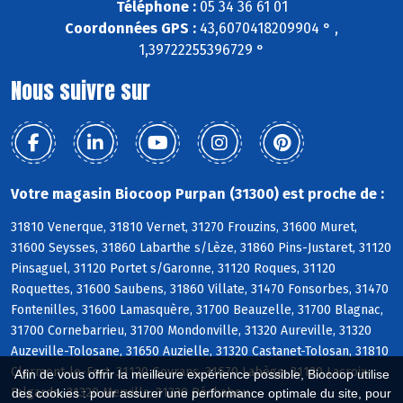
Téléphone :
05 34 36 61 01
Coordonnées GPS :
43,6070418209904 ° ,
1,39722255396729 °
Nous suivre sur
Votre magasin Biocoop Purpan (31300) est proche de :
31810 Venerque, 31810 Vernet, 31270 Frouzins, 31600 Muret,
31600 Seysses, 31860 Labarthe s/Lèze, 31860 Pins-Justaret, 31120
Pinsaguel, 31120 Portet s/Garonne, 31120 Roques, 31120
Roquettes, 31600 Saubens, 31860 Villate, 31470 Fonsorbes, 31470
Fontenilles, 31600 Lamasquère, 31700 Beauzelle, 31700 Blagnac,
31700 Cornebarrieu, 31700 Mondonville, 31320 Aureville, 31320
Auzeville-Tolosane, 31650 Auzielle, 31320 Castanet-Tolosan, 31810
Clermont-le-Fort, 31120 Goyrans, 31670 Labège, 31120 Lacroix-
Afin de vous offrir la meilleure expérience possible, Biocoop utilise
Falgarde, 31320 Mervilla, 31320 Péchabou
des cookies : pour assurer une performance optimale du site, pour