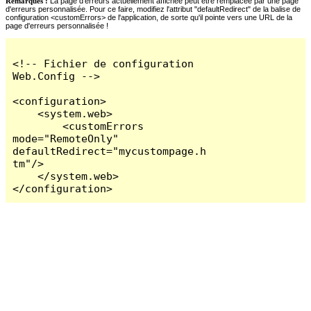
Remarques :
La page d'erreurs actuellement affichée peut être remplacée par une page
d'erreurs personnalisée. Pour ce faire, modifiez l'attribut "defaultRedirect" de la balise de
configuration <customErrors> de l'application, de sorte qu'il pointe vers une URL de la
page d'erreurs personnalisée !
<!-- Fichier de configuration 
Web.Config -->

<configuration>

    <system.web>

        <customErrors 
mode="RemoteOnly" 
defaultRedirect="mycustompage.h
tm"/>

    </system.web>

</configuration>