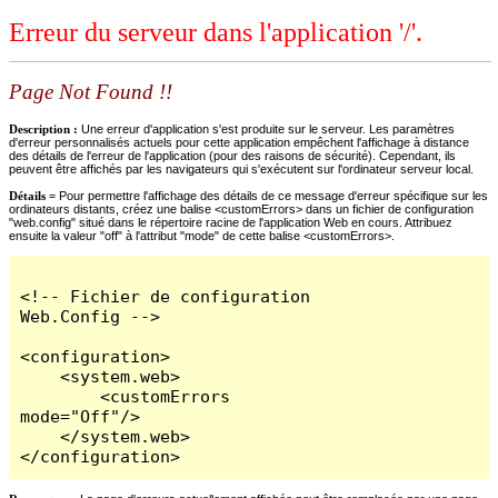
Erreur du serveur dans l'application '/'.
Page Not Found !!
Description :
Une erreur d'application s'est produite sur le serveur. Les paramètres
d'erreur personnalisés actuels pour cette application empêchent l'affichage à distance
des détails de l'erreur de l'application (pour des raisons de sécurité). Cependant, ils
peuvent être affichés par les navigateurs qui s'exécutent sur l'ordinateur serveur local.
Détails =
Pour permettre l'affichage des détails de ce message d'erreur spécifique sur les
ordinateurs distants, créez une balise <customErrors> dans un fichier de configuration
"web.config" situé dans le répertoire racine de l'application Web en cours. Attribuez
ensuite la valeur "off" à l'attribut "mode" de cette balise <customErrors>.
<!-- Fichier de configuration 
Web.Config -->

<configuration>

    <system.web>

        <customErrors 
mode="Off"/>

    </system.web>

</configuration>