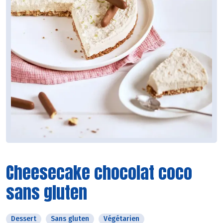
Cheesecake chocolat coco
sans gluten
Dessert
Sans gluten
Végétarien