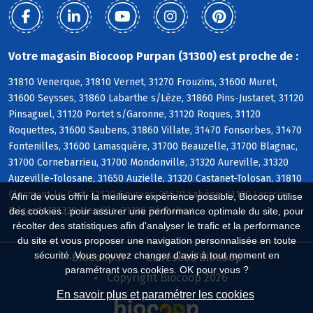
Votre magasin Biocoop Purpan (31300) est proche de :
31810 Venerque, 31810 Vernet, 31270 Frouzins, 31600 Muret,
31600 Seysses, 31860 Labarthe s/Lèze, 31860 Pins-Justaret, 31120
Pinsaguel, 31120 Portet s/Garonne, 31120 Roques, 31120
Roquettes, 31600 Saubens, 31860 Villate, 31470 Fonsorbes, 31470
Fontenilles, 31600 Lamasquère, 31700 Beauzelle, 31700 Blagnac,
31700 Cornebarrieu, 31700 Mondonville, 31320 Aureville, 31320
Auzeville-Tolosane, 31650 Auzielle, 31320 Castanet-Tolosan, 31810
Clermont-le-Fort, 31120 Goyrans, 31670 Labège, 31120 Lacroix-
Afin de vous offrir la meilleure expérience possible, Biocoop utilise
Falgarde, 31320 Mervilla, 31320 Péchabou
des cookies : pour assurer une performance optimale du site, pour
récolter des statistiques afin d'analyser le trafic et la performance
du site et vous proposer une navigation personnalisée en toute
sécurité. Vous pouvez changer d'avis à tout moment en
Biocoop.fr
Le réseau Biocoop
paramétrant vos cookies. OK pour vous ?
Copyright Biocoop 2026
En savoir plus et paramétrer les cookies