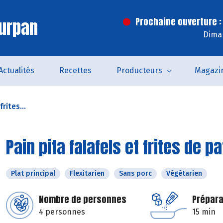
urpan
Prochaine ouverture :
Dima
Actualités
Recettes
Producteurs
Magazi
frites...
Pain pita falafels et frites de 
Plat principal
Flexitarien
Sans porc
Végétarien
Nombre de personnes
Prépara
4 personnes
15 min