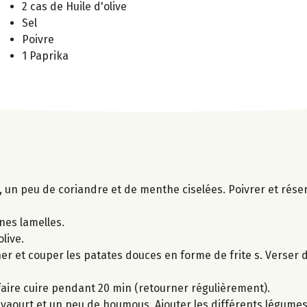
2 cas de Huile d'olive
Sel
Poivre
1 Paprika
io, un peu de coriandre et de menthe ciselées. Poivrer et rése
ines lamelles.
olive.
cher et couper les patates douces en forme de frite s. Verser
faire cuire pendant 20 min (retourner régulièrement).
au yaourt et un peu de houmous. Ajouter les différents légume