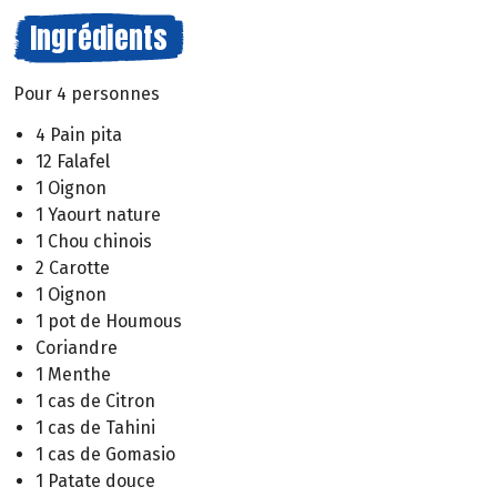
Ingrédients
Pour 4 personnes
4 Pain pita
12 Falafel
1 Oignon
1 Yaourt nature
1 Chou chinois
2 Carotte
1 Oignon
1 pot de Houmous
Coriandre
1 Menthe
1 cas de Citron
1 cas de Tahini
1 cas de Gomasio
1 Patate douce