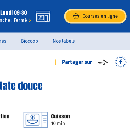
 Lundi 09:30
Courses en ligne
(s’ouvre dans une nouvelle fenêtr
nche : Fermé
nes
Biocoop
Nos labels
Partager sur
patate douce
tion
Cuisson
10 min