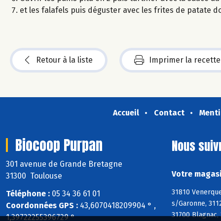
et les falafels puis déguster avec les frites de patate d
Retour à la liste
Imprimer la recette
Accueil
Contact
Menti
Biocoop Purpan
Nous suiv
301 avenue de Grande Bretagne
Votre magasi
31300 Toulouse
31810 Venerque,
Téléphone :
05 34 36 61 01
s/Garonne, 311
Coordonnées GPS :
43,6070418209904 ° ,
31700 Blagnac, 
1,39722255396729 °