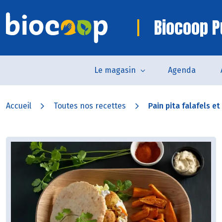
Biocoop P
Le magasin
Agenda
Accueil
Toutes nos recettes
Pain pita falafels et 