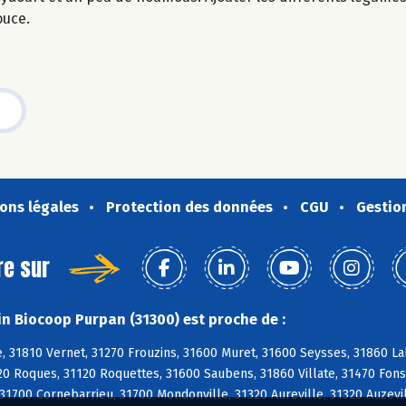
ouce.
ons légales
Protection des données
CGU
Gestio
re sur
n Biocoop Purpan (31300) est proche de :
 31810 Vernet, 31270 Frouzins, 31600 Muret, 31600 Seysses, 31860 Lab
20 Roques, 31120 Roquettes, 31600 Saubens, 31860 Villate, 31470 Fon
31700 Cornebarrieu, 31700 Mondonville, 31320 Aureville, 31320 Auzevil