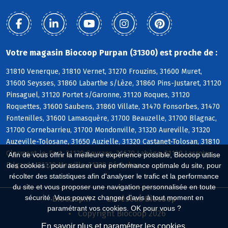
Votre magasin Biocoop Purpan (31300) est proche de :
31810 Venerque, 31810 Vernet, 31270 Frouzins, 31600 Muret,
31600 Seysses, 31860 Labarthe s/Lèze, 31860 Pins-Justaret, 31120
Pinsaguel, 31120 Portet s/Garonne, 31120 Roques, 31120
Roquettes, 31600 Saubens, 31860 Villate, 31470 Fonsorbes, 31470
Fontenilles, 31600 Lamasquère, 31700 Beauzelle, 31700 Blagnac,
31700 Cornebarrieu, 31700 Mondonville, 31320 Aureville, 31320
Auzeville-Tolosane, 31650 Auzielle, 31320 Castanet-Tolosan, 31810
Clermont-le-Fort, 31120 Goyrans, 31670 Labège, 31120 Lacroix-
Afin de vous offrir la meilleure expérience possible, Biocoop utilise
Falgarde, 31320 Mervilla, 31320 Péchabou
des cookies : pour assurer une performance optimale du site, pour
récolter des statistiques afin d'analyser le trafic et la performance
du site et vous proposer une navigation personnalisée en toute
sécurité. Vous pouvez changer d'avis à tout moment en
Biocoop.fr
Le réseau Biocoop
paramétrant vos cookies. OK pour vous ?
Copyright Biocoop 2026
En savoir plus et paramétrer les cookies