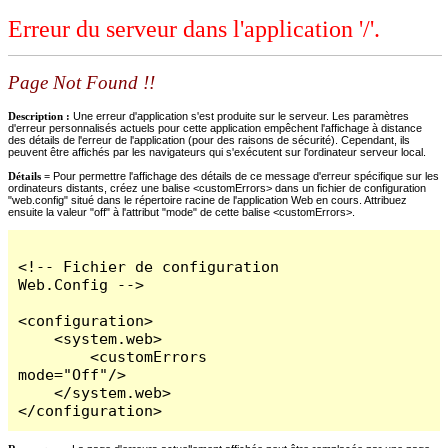
Erreur du serveur dans l'application '/'.
Page Not Found !!
Description :
Une erreur d'application s'est produite sur le serveur. Les paramètres
d'erreur personnalisés actuels pour cette application empêchent l'affichage à distance
des détails de l'erreur de l'application (pour des raisons de sécurité). Cependant, ils
peuvent être affichés par les navigateurs qui s'exécutent sur l'ordinateur serveur local.
Détails =
Pour permettre l'affichage des détails de ce message d'erreur spécifique sur les
ordinateurs distants, créez une balise <customErrors> dans un fichier de configuration
"web.config" situé dans le répertoire racine de l'application Web en cours. Attribuez
ensuite la valeur "off" à l'attribut "mode" de cette balise <customErrors>.
<!-- Fichier de configuration 
Web.Config -->

<configuration>

    <system.web>

        <customErrors 
mode="Off"/>

    </system.web>

</configuration>