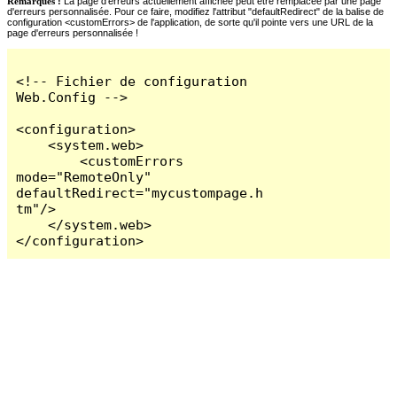
Remarques :
La page d'erreurs actuellement affichée peut être remplacée par une page
d'erreurs personnalisée. Pour ce faire, modifiez l'attribut "defaultRedirect" de la balise de
configuration <customErrors> de l'application, de sorte qu'il pointe vers une URL de la
page d'erreurs personnalisée !
<!-- Fichier de configuration 
Web.Config -->

<configuration>

    <system.web>

        <customErrors 
mode="RemoteOnly" 
defaultRedirect="mycustompage.h
tm"/>

    </system.web>

</configuration>