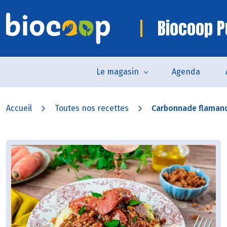
Biocoop P
Le magasin
Agenda
Accueil
Toutes nos recettes
Carbonnade flaman