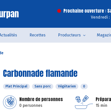
urpan
Prochaine ouverture : 
Vendredi :
Actualités
Recettes
Producteurs
Magazi
de
Carbonnade flamande
Plat Principal
Sans porc
Végétarien
0
Nombre de personnes
Prépara
0 personnes
15 min