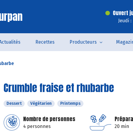
urpan
Ouvert j
Jeudi 
Actualités
Recettes
Producteurs
Magazi
hubarbe
Crumble fraise et rhubarbe
Dessert
Végétarien
Printemps
Nombre de personnes
Prépara
4 personnes
20 min