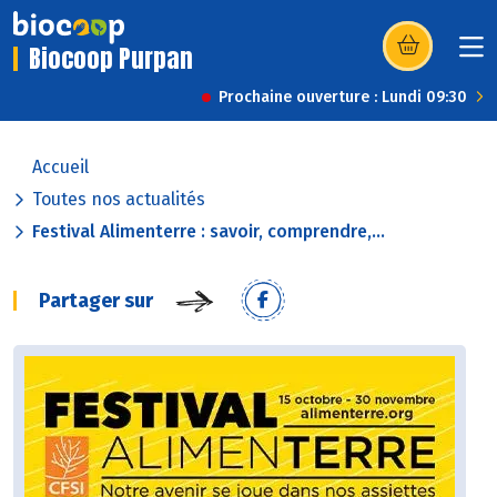
Biocoop Purpan
(s’ouvre dans u
Prochaine ouverture : Lundi 09:30
Accueil
Toutes nos actualités
Festival Alimenterre : savoir, comprendre,...
Partager sur