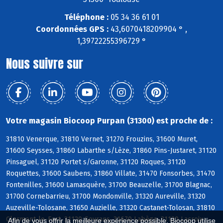
Téléphone :
05 34 36 61 01
Coordonnées GPS :
43,6070418209904 ° ,
1,39722255396729 °
Nous suivre sur
Votre magasin Biocoop Purpan (31300) est proche de :
31810 Venerque, 31810 Vernet, 31270 Frouzins, 31600 Muret,
31600 Seysses, 31860 Labarthe s/Lèze, 31860 Pins-Justaret, 31120
Pinsaguel, 31120 Portet s/Garonne, 31120 Roques, 31120
Roquettes, 31600 Saubens, 31860 Villate, 31470 Fonsorbes, 31470
Fontenilles, 31600 Lamasquère, 31700 Beauzelle, 31700 Blagnac,
31700 Cornebarrieu, 31700 Mondonville, 31320 Aureville, 31320
Auzeville-Tolosane, 31650 Auzielle, 31320 Castanet-Tolosan, 31810
Clermont-le-Fort, 31120 Goyrans, 31670 Labège, 31120 Lacroix-
Afin de vous offrir la meilleure expérience possible, Biocoop utilise