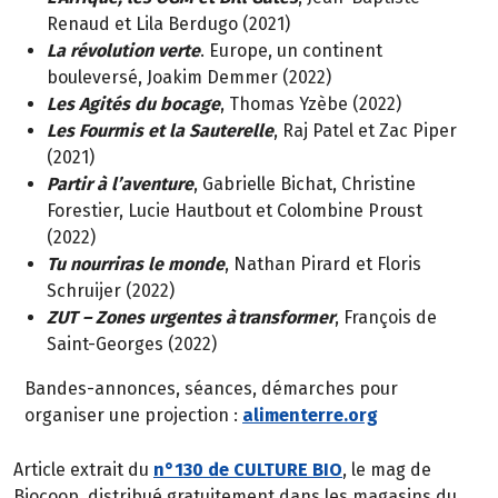
Renaud et Lila Berdugo (2021)
La révolution verte
. Europe, un continent
bouleversé, Joakim Demmer (2022)
Les Agités du bocage
, Thomas Yzèbe (2022)
Les Fourmis et la Sauterelle
, Raj Patel et Zac Piper
(2021)
Partir à l’aventure
, Gabrielle Bichat, Christine
Forestier, Lucie Hautbout et Colombine Proust
(2022)
Tu nourriras le monde
, Nathan Pirard et Floris
Schruijer (2022)
ZUT – Zones urgentes à transformer
, François de
Saint-Georges (2022)
Bandes-annonces, séances, démarches pour
organiser une projection :
alimenterre.org
Article extrait du
n°130 de CULTURE BIO
, le mag de
Biocoop, distribué gratuitement dans les magasins du